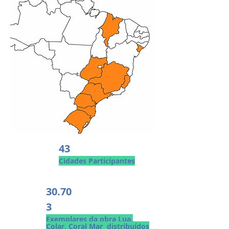
43
Cidades Participantes
30.70
3
Exemplares da obra Lua,
Colar, Coral Mar distribuídos